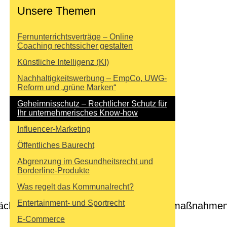
Unsere Themen
Fernunterrichtsverträge – Online
Coaching rechtssicher gestalten
Künstliche Intelligenz (KI)
Nachhaltigkeitswerbung – EmpCo, UWG-
Reform und „grüne Marken“
Geheimnisschutz – Rechtlicher Schutz für
Ihr unternehmerisches Know-how
Influencer-Marketing
Öffentliches Baurecht
Abgrenzung im Gesundheitsrecht und
Borderline-Produkte
Was regelt das Kommunalrecht?
Entertainment- und Sportrecht
chlich angemessene Geheimhaltungsmaßnahmen ergri
E-Commerce