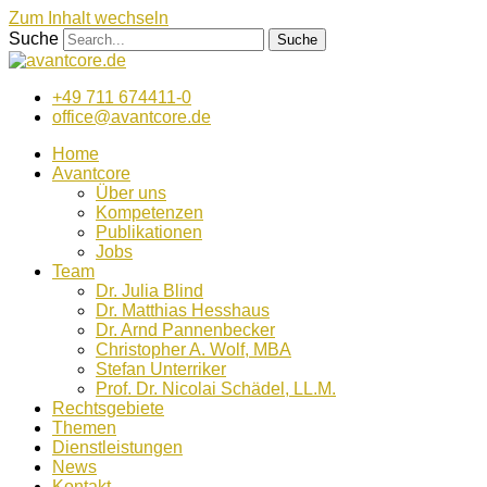
Zum Inhalt wechseln
Suche
Suche
+49 711 674411-0
office@avantcore.de
Home
Avantcore
Über uns
Kompetenzen
Publikationen
Jobs
Team
Dr. Julia Blind
Dr. Matthias Hesshaus
Dr. Arnd Pannenbecker
Christopher A. Wolf, MBA
Stefan Unterriker
Prof. Dr. Nicolai Schädel, LL.M.
Rechtsgebiete
Themen
Dienstleistungen
News
Kontakt