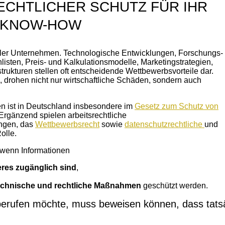
ECHTLICHER SCHUTZ FÜR IHR
 KNOW-HOW
eler Unternehmen. Technologische Entwicklungen, Forschungs-
isten, Preis- und Kalkulationsmodelle, Marketingstrategien,
rukturen stellen oft entscheidende Wettbewerbsvorteile dar.
 drohen nicht nur wirtschaftliche Schäden, sondern auch
n ist in Deutschland insbesondere im
Gesetz zum Schutz von
Ergänzend spielen arbeitsrechtliche
ungen, das
Wettbewerbsrecht
sowie
datenschutzrechtliche
und
Rolle.
 wenn Informationen
eres zugänglich sind
,
echnische und rechtliche Maßnahmen
geschützt werden.
berufen möchte, muss beweisen können, dass tatsä