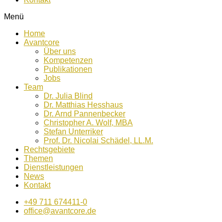
Menü
Home
Avantcore
Über uns
Kompetenzen
Publikationen
Jobs
Team
Dr. Julia Blind
Dr. Matthias Hesshaus
Dr. Arnd Pannenbecker
Christopher A. Wolf, MBA
Stefan Unterriker
Prof. Dr. Nicolai Schädel, LL.M.
Rechtsgebiete
Themen
Dienstleistungen
News
Kontakt
+49 711 674411-0
office@avantcore.de