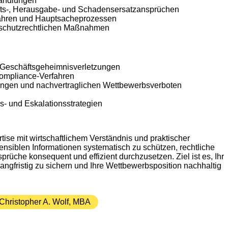
andlungen
fts-, Herausgabe- und Schadensersatzansprüchen
rfahren und Hauptsacheprozessen
enschutzrechtlichen Maßnahmen
 Geschäftsgeheimnisverletzungen
Compliance-Verfahren
ungen und nachvertraglichen Wettbewerbsverboten
- und Eskalationsstrategien
tise mit wirtschaftlichem Verständnis und praktischer
sensiblen Informationen systematisch zu schützen, rechtliche
sprüche konsequent und effizient durchzusetzen. Ziel ist es, Ihr
gfristig zu sichern und Ihre Wettbewerbsposition nachhaltig
Christopher A. Wolf, MBA