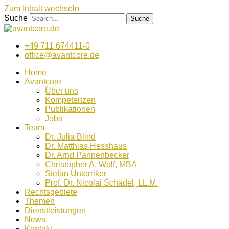
Zum Inhalt wechseln
Suche
Suche
+49 711 674411-0
office@avantcore.de
Home
Avantcore
Über uns
Kompetenzen
Publikationen
Jobs
Team
Dr. Julia Blind
Dr. Matthias Hesshaus
Dr. Arnd Pannenbecker
Christopher A. Wolf, MBA
Stefan Unterriker
Prof. Dr. Nicolai Schädel, LL.M.
Rechtsgebiete
Themen
Dienstleistungen
News
Kontakt