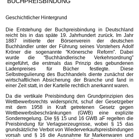
BUCHPREISBINDUNG
Geschichtlicher Hintergrund
Die Entstehung der Buchpreisbindung in Deutschland
reicht bis in das späte 19. Jahrhundert zurück. Im Jahr
1887 initiierte der Börsenverein der deutschen
Buchhändler unter der Führung seines Vorstehers Adolf
Kröner die sogenannte “Krönersche Reform”. Dabei
wurde die “Buchhändlerische Verkehrsordnung”
eingeführt, die erstmals das Prinzip des gebundenen
Ladenpreises für Bücher festlegte. Diese
Selbstregulierung des Buchhandels diente zunächst der
wirtschaftlichen Absicherung der Branche und fand in
einer Zeit statt, in der Kartelle rechtlich anerkannt waren.
Da die vertikale Preisbindung den Grundprinzipien des
Wettbewerbsrechts widerspricht, schuf der Gesetzgeber
mit dem 1958 in Kraft getretenen Gesetz gegen
Wettbewerbsbeschränkungen (GWB) eine explizite
Sonderregelung.
Die §§ 15 und 16 GWB aF regelten die
Preisbindung für Verlagserzeugnisse, wobei § 15 das
grundsätzliche Verbot von Wiederverkaufspreisbindungen
vorsah und § 16 die Ausnahme für Markenwaren und