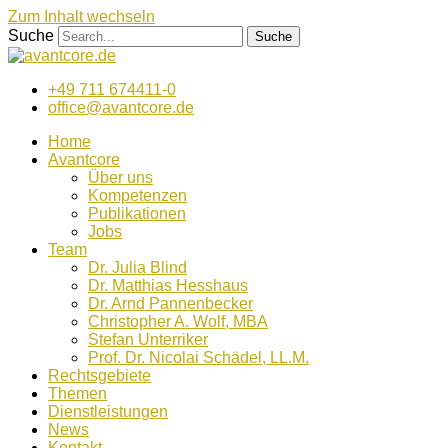
Zum Inhalt wechseln
Suche
Suche
+49 711 674411-0
office@avantcore.de
Home
Avantcore
Über uns
Kompetenzen
Publikationen
Jobs
Team
Dr. Julia Blind
Dr. Matthias Hesshaus
Dr. Arnd Pannenbecker
Christopher A. Wolf, MBA
Stefan Unterriker
Prof. Dr. Nicolai Schädel, LL.M.
Rechtsgebiete
Themen
Dienstleistungen
News
Kontakt