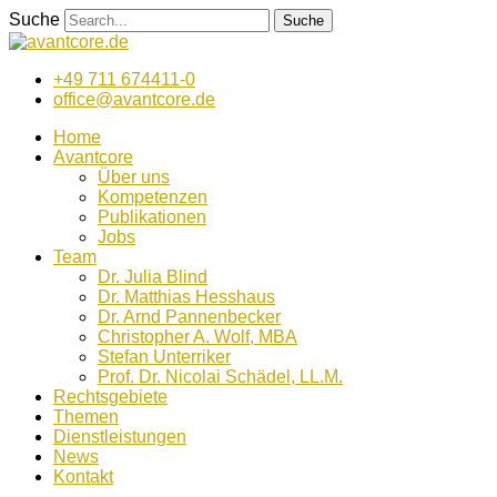
Zum
Suche
Suche
Inhalt
wechseln
+49 711 674411-0
office@avantcore.de
Home
Avantcore
Über uns
Kompetenzen
Publikationen
Jobs
Team
Dr. Julia Blind
Dr. Matthias Hesshaus
Dr. Arnd Pannenbecker
Christopher A. Wolf, MBA
Stefan Unterriker
Prof. Dr. Nicolai Schädel, LL.M.
Rechtsgebiete
Themen
Dienstleistungen
News
Kontakt