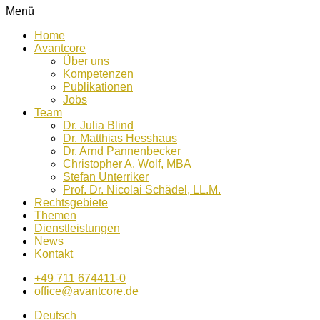
Menü
Home
Avantcore
Über uns
Kompetenzen
Publikationen
Jobs
Team
Dr. Julia Blind
Dr. Matthias Hesshaus
Dr. Arnd Pannenbecker
Christopher A. Wolf, MBA
Stefan Unterriker
Prof. Dr. Nicolai Schädel, LL.M.
Rechtsgebiete
Themen
Dienstleistungen
News
Kontakt
+49 711 674411-0
office@avantcore.de
Deutsch