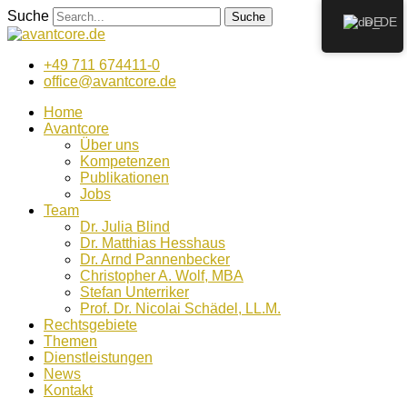
Zum
Suche
Suche
DE
Inhalt
wechseln
+49 711 674411-0
office@avantcore.de
Home
Avantcore
Über uns
Kompetenzen
Publikationen
Jobs
Team
Dr. Julia Blind
Dr. Matthias Hesshaus
Dr. Arnd Pannenbecker
Christopher A. Wolf, MBA
Stefan Unterriker
Prof. Dr. Nicolai Schädel, LL.M.
Rechtsgebiete
Themen
Dienstleistungen
News
Kontakt