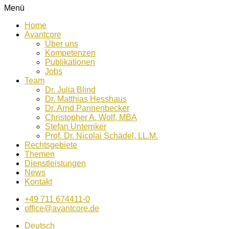
Menü
Home
Avantcore
Über uns
Kompetenzen
Publikationen
Jobs
Team
Dr. Julia Blind
Dr. Matthias Hesshaus
Dr. Arnd Pannenbecker
Christopher A. Wolf, MBA
Stefan Unterriker
Prof. Dr. Nicolai Schädel, LL.M.
Rechtsgebiete
Themen
Dienstleistungen
News
Kontakt
+49 711 674411-0
office@avantcore.de
Deutsch