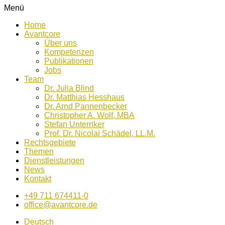
Menü
Home
Avantcore
Über uns
Kompetenzen
Publikationen
Jobs
Team
Dr. Julia Blind
Dr. Matthias Hesshaus
Dr. Arnd Pannenbecker
Christopher A. Wolf, MBA
Stefan Unterriker
Prof. Dr. Nicolai Schädel, LL.M.
Rechtsgebiete
Themen
Dienstleistungen
News
Kontakt
+49 711 674411-0
office@avantcore.de
Deutsch