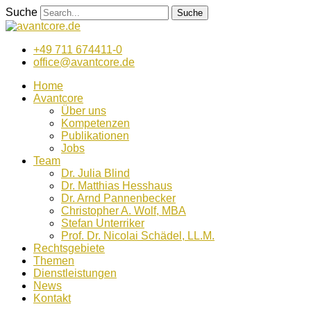
Zum
Suche
Suche
Inhalt
wechseln
+49 711 674411-0
office@avantcore.de
Home
Avantcore
Über uns
Kompetenzen
Publikationen
Jobs
Team
Dr. Julia Blind
Dr. Matthias Hesshaus
Dr. Arnd Pannenbecker
Christopher A. Wolf, MBA
Stefan Unterriker
Prof. Dr. Nicolai Schädel, LL.M.
Rechtsgebiete
Themen
Dienstleistungen
News
Kontakt