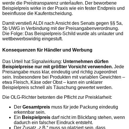
werde die Preistransparenz unterlaufen. Der beworbene
Beispielpreis wirke in der Praxis wie ein fester Endpreis und
beeinflusse die Kaufentscheidung.
Damit verstieß ALDI nach Ansicht des Senats gegen §§ 5a,
5b UWG in Verbindung mit der Preisangabenverordnung.
Die Folge: Das Beispielpreis-Schild wurde als unlauter und
wettbewerbswidrig eingestuft.
Konsequenzen für Händler und Werbung
Das Urteil hat Signalwirkung:
Unternehmen dürfen
Beispielpreise nur mit größter Vorsicht verwenden.
Jede
Preisangabe muss klar, eindeutig und richtig zugeordnet
sein. Insbesondere bei Produkten mit variablen Gewichten –
etwa Fleisch, Käse oder Obst – kann ein unklarer
Beispielpreis schnell als Täuschung gewertet werden.
Die OLG-Richter betonten die Pflicht zur Preisklarheit:
Der
Gesamtpreis
muss für jede Packung eindeutig
erkennbar sein.
Ein
Beispielpreis
darf nicht im Blickfang stehen, wenn
dadurch ein falscher Eindruck entsteht.
Der Zusatz „z.B.“ muss so platziert sein, dass