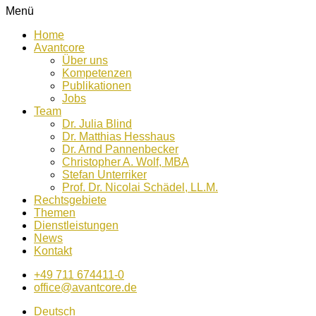
Menü
Home
Avantcore
Über uns
Kompetenzen
Publikationen
Jobs
Team
Dr. Julia Blind
Dr. Matthias Hesshaus
Dr. Arnd Pannenbecker
Christopher A. Wolf, MBA
Stefan Unterriker
Prof. Dr. Nicolai Schädel, LL.M.
Rechtsgebiete
Themen
Dienstleistungen
News
Kontakt
+49 711 674411-0
office@avantcore.de
Deutsch