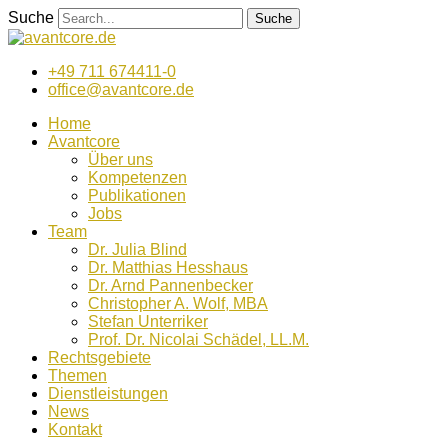
Zum
Suche
Suche
Inhalt
wechseln
+49 711 674411-0
office@avantcore.de
Home
Avantcore
Über uns
Kompetenzen
Publikationen
Jobs
Team
Dr. Julia Blind
Dr. Matthias Hesshaus
Dr. Arnd Pannenbecker
Christopher A. Wolf, MBA
Stefan Unterriker
Prof. Dr. Nicolai Schädel, LL.M.
Rechtsgebiete
Themen
Dienstleistungen
News
Kontakt