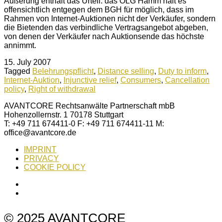
Äußerung enthält das Urteil: das OLG Hamm hält es
offensichtlich entgegen dem BGH für möglich, dass im
Rahmen von Internet-Auktionen nicht der Verkäufer, sondern
die Bietenden das verbindliche Vertragsangebot abgeben,
von denen der Verkäufer nach Auktionsende das höchste
annimmt.
15. July 2007
Tagged
Belehrungspflicht
,
Distance selling
,
Duty to inform
,
Internet-Auktion
,
Injunctive relief
,
Consumers
,
Cancellation
policy
,
Right of withdrawal
AVANTCORE Rechtsanwälte Partnerschaft mbB
Hohenzollernstr. 1 70178 Stuttgart
T: +49 711 674411-0 F: +49 711 674411-11 M:
office@avantcore.de
IMPRINT
PRIVACY
COOKIE POLICY
© 2025 AVANTCORE