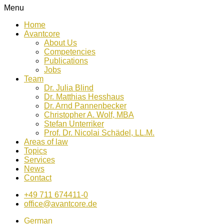
Menu
Home
Avantcore
About Us
Competencies
Publications
Jobs
Team
Dr. Julia Blind
Dr. Matthias Hesshaus
Dr. Arnd Pannenbecker
Christopher A. Wolf, MBA
Stefan Unterriker
Prof. Dr. Nicolai Schädel, LL.M.
Areas of law
Topics
Services
News
Contact
+49 711 674411-0
office@avantcore.de
German