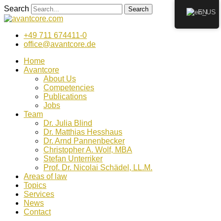
Zum
Search
Search
EN
Inhalt
wechseln
+49 711 674411-0
office@avantcore.de
Home
Avantcore
About Us
Competencies
Publications
Jobs
Team
Dr. Julia Blind
Dr. Matthias Hesshaus
Dr. Arnd Pannenbecker
Christopher A. Wolf, MBA
Stefan Unterriker
Prof. Dr. Nicolai Schädel, LL.M.
Areas of law
Topics
Services
News
Contact