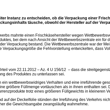
iter Instanz zu entscheiden, ob die Verpackung einer Fris
kungsinhalts täusche, obwohl der Hersteller auf der Ver
werbs mahnte einen Frischkäsehersteller wegen Wettbewerbsve
uktes, bei dem nach Ansicht der Wettbewerbszentrale ein für d
der Verpackung bestand. Die Wettbewerbszentrale war der Mei
die Verpackungsgröße die Fehlvorstellung entwickelten, dass
Urteil vom 22.11.2012 – Az. 4 U 156/12 – dass die streitgegen
ng des Produktes zu unterlassen sei.
h ein wettbewerbswidriges Verhalten und eine irreführende ges
keine größere Füllmenge vortäuschen als in ihnen enthalten sei.
urrenzprodukte trotz eines größeren Füllgewichts in kleineren
auf der Deckelfolie stünden der Irreführung des Verkehrs nich
cher die Gewichtsangabe zwangsläufig wahrnehme.