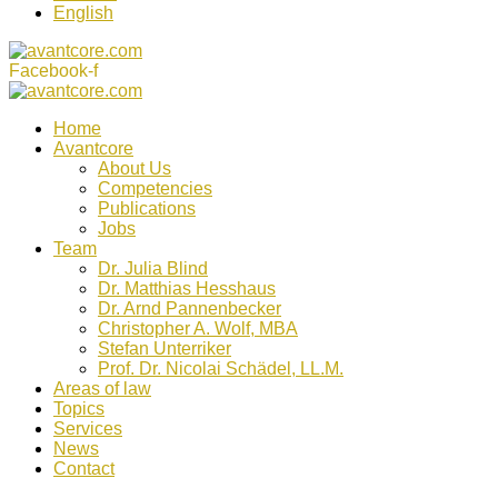
English
Facebook-f
Home
Avantcore
About Us
Competencies
Publications
Jobs
Team
Dr. Julia Blind
Dr. Matthias Hesshaus
Dr. Arnd Pannenbecker
Christopher A. Wolf, MBA
Stefan Unterriker
Prof. Dr. Nicolai Schädel, LL.M.
Areas of law
Topics
Services
News
Contact