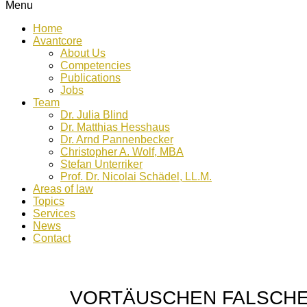
Menu
Home
Avantcore
About Us
Competencies
Publications
Jobs
Team
Dr. Julia Blind
Dr. Matthias Hesshaus
Dr. Arnd Pannenbecker
Christopher A. Wolf, MBA
Stefan Unterriker
Prof. Dr. Nicolai Schädel, LL.M.
Areas of law
Topics
Services
News
Contact
VORTÄUSCHEN FALSCH