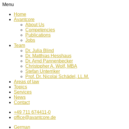
Menu
Home
Avantcore
About Us
Competencies
Publications
Jobs
Team
Dr. Julia Blind
Dr. Matthias Hesshaus
Dr. Arnd Pannenbecker
Christopher A. Wolf, MBA
Stefan Unterriker
Prof. Dr. Nicolai Schädel, LL.M.
Areas of law
Topics
Services
News
Contact
+49 711 674411-0
office@avantcore.de
German