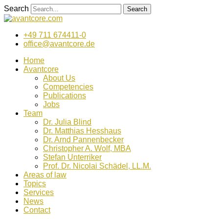
Zum
Search
Search
Inhalt
wechseln
+49 711 674411-0
office@avantcore.de
Home
Avantcore
About Us
Competencies
Publications
Jobs
Team
Dr. Julia Blind
Dr. Matthias Hesshaus
Dr. Arnd Pannenbecker
Christopher A. Wolf, MBA
Stefan Unterriker
Prof. Dr. Nicolai Schädel, LL.M.
Areas of law
Topics
Services
News
Contact