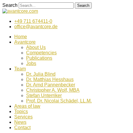
Zum
Search
Search
Inhalt
wechseln
+49 711 674411-0
office@avantcore.de
Home
Avantcore
About Us
Competencies
Publications
Jobs
Team
Dr. Julia Blind
Dr. Matthias Hesshaus
Dr. Arnd Pannenbecker
Christopher A. Wolf, MBA
Stefan Unterriker
Prof. Dr. Nicolai Schädel, LL.M.
Areas of law
Topics
Services
News
Contact