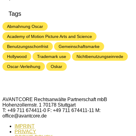
Tags
Abmahnung Oscar
Academy of Motion Picture Arts and Science
Benutzungsschonfrist
Gemeinschaftsmarke
Hollywood
Trademark use
Nichtbenutzungseinrede
Oscar-Verleihung
Oskar
AVANTCORE Rechtsanwälte Partnerschaft mbB
Hohenzollernstr. 1 70178 Stuttgart
T: +49 711 674411-0 F: +49 711 674411-11 M:
office@avantcore.de
IMPRINT
PRIVACY