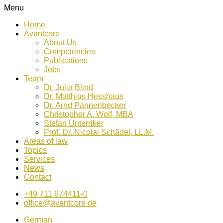
Menu
Home
Avantcore
About Us
Competencies
Publications
Jobs
Team
Dr. Julia Blind
Dr. Matthias Hesshaus
Dr. Arnd Pannenbecker
Christopher A. Wolf, MBA
Stefan Unterriker
Prof. Dr. Nicolai Schädel, LL.M.
Areas of law
Topics
Services
News
Contact
+49 711 674411-0
office@avantcore.de
German