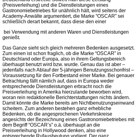
(Preisverleihung) und die Dienstleistungen eines
Gastronomiebetriebes für unähnlich hält, wird seitens der
Academy-Anwälte argumentiert, die Marke “OSCAR” sei
schließlich derart bekannt, dass diese den einer
bei Verwendung mit anderen Waren und Dienstleistungen
genießt.
Das Ganze sieht sich gleich mehreren Bedenken ausgesetzt.
Zum einen ist schon fraglich, ob die Marke “OSCAR” in
Deutschland oder Europa, also in ihrem Geltungsbereich
überhaupt benutzt wird bzw. wurde. Genau das ist aber –
jedenfalls nach Ablauf der 5-jährigen Benutzungsschonfrist –
Voraussetzung für den Fortbestand einer Marke. Bei genauer
Betrachtung fällt nämlich auf, dass in Europa weder
entsprechende Dienstleistungen erbracht noch die
Preisverleihung in Amerika hierzulande beworben wird,
woran rein redaktionelle Berichterstattungen nichts ändern.
Damit könnte die Marke bereits am Nichtbenutzungseinwand
scheitern. Zum anderen bestehen ganz erhebliche
Bedenken, ob die angesprochenen Verkehrskreise
angesichts der Bezeichnung eines Gastronomiebetriebes mit
dem Begriff “OSCAR’s” o.ä. überhaupt an die
Preisverleihung in Hollywood denken, also eine
entsprechende Rufausbeutung vorliegt. Der ganz