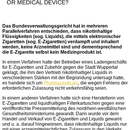
OR MEDICAL DEVICE?
Das Bundesverwaltungsgericht hat in mehreren
Parallelverfahren entschieden, dass nikotinhaltige
Flüssigkeiten (sog. Liquids), die mittels elektronischer
Zigaretten (sog. E-Zigaretten) verdampft und inhaliert
werden, keine Arzneimittel sind und dementsprechend
die E-Zigarette selbst kein Medizinprodukt ist.
In einem Verfahren hatte der Betreiber eines Ladengeschäfts
für E-Zigaretten und Zubehör gegen die Stadt Wuppertal
geklagt, die ihm den Vertrieb nikotinhaltiger Liquids in
verschiedenen Stärken mit der Begründung untersagt hatte,
es handele sich um
Pharmaceuticals
, die wegen Fehlens der
erforderlichen Zulassung nicht verkehrsfähig seien.
In einem anderen Verfahren hatte sich eine Herstellerin von
E-Zigaretten und liquidhaltigen Filterkartuschen gegen eine
veröffentlichte Pressemitteilung des nordrhein-westfälischen
Gesundheitsministeriums gewandt. Darin wurde vor dem
Handel und Verkauf von E-Zigaretten und Liquids gewarnt
und u. a. darauf hingewiesen, dass nikotinhaltige Liquids nur
mit einer arzneimittelrechtlichen Zulassung in den Verkehr