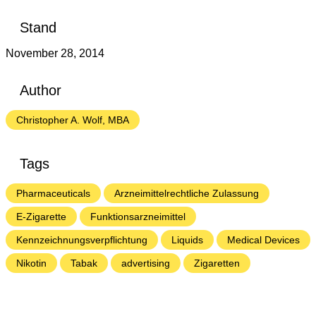
Stand
November 28, 2014
Author
Christopher A. Wolf, MBA
Tags
Pharmaceuticals
Arzneimittelrechtliche Zulassung
E-Zigarette
Funktionsarzneimittel
Kennzeichnungsverpflichtung
Liquids
Medical Devices
Nikotin
Tabak
advertising
Zigaretten