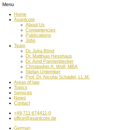
Menu
Home
Avantcore
About Us
Competencies
Publications
Jobs
Team
Dr. Julia Blind
Dr. Matthias Hesshaus
Dr. Arnd Pannenbecker
Christopher A. Wolf, MBA
Stefan Unterriker
Prof. Dr. Nicolai Schädel, LL.M.
Areas of law
Topics
Services
News
Contact
+49 711 674411-0
office@avantcore.de
German