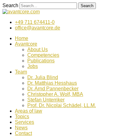
Zum
Search
Search
Inhalt
wechseln
+49 711 674411-0
office@avantcore.de
Home
Avantcore
About Us
Competencies
Publications
Jobs
Team
Dr. Julia Blind
Dr. Matthias Hesshaus
Dr. Arnd Pannenbecker
Christopher A. Wolf, MBA
Stefan Unterriker
Prof. Dr. Nicolai Schädel, LL.M.
Areas of law
Topics
Services
News
Contact