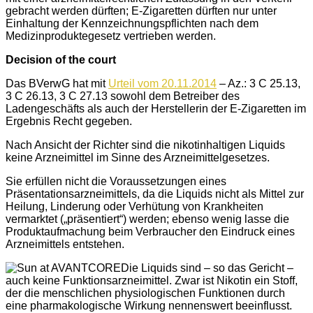
gebracht werden dürften; E-Zigaretten dürften nur unter
Einhaltung der Kennzeichnungspflichten nach dem
Medizinproduktegesetz vertrieben werden.
Decision of the court
Das BVerwG hat mit
Urteil vom 20.11.2014
– Az.: 3 C 25.13,
3 C 26.13, 3 C 27.13 sowohl dem Betreiber des
Ladengeschäfts als auch der Herstellerin der E-Zigaretten im
Ergebnis Recht gegeben.
Nach Ansicht der Richter sind die nikotinhaltigen Liquids
keine Arzneimittel im Sinne des Arzneimittelgesetzes.
Sie erfüllen nicht die Voraussetzungen eines
Präsentationsarzneimittels, da die Liquids nicht als Mittel zur
Heilung, Linderung oder Verhütung von Krankheiten
vermarktet („präsentiert“) werden; ebenso wenig lasse die
Produktaufmachung beim Verbraucher den Eindruck eines
Arzneimittels entstehen.
Die Liquids sind – so das Gericht –
auch keine Funktionsarzneimittel. Zwar ist Nikotin ein Stoff,
der die menschlichen physiologischen Funktionen durch
eine pharmakologische Wirkung nennenswert beeinflusst.