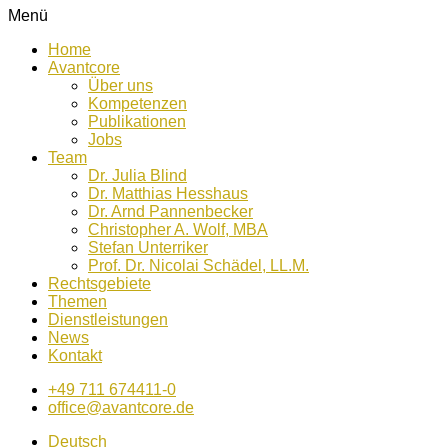
Menü
Home
Avantcore
Über uns
Kompetenzen
Publikationen
Jobs
Team
Dr. Julia Blind
Dr. Matthias Hesshaus
Dr. Arnd Pannenbecker
Christopher A. Wolf, MBA
Stefan Unterriker
Prof. Dr. Nicolai Schädel, LL.M.
Rechtsgebiete
Themen
Dienstleistungen
News
Kontakt
+49 711 674411-0
office@avantcore.de
Deutsch