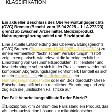
KLASSIFIKATION
Ein aktueller Beschluss des Oberverwaltungsgerichts
(OVG) Bremen (Beschl. vom 15.04.2025 – 1 LA 273/23)
grenzt ab zwischen Arzneimittel, Medizinprodukt,
Nahrungsergänzungsmittel und Biozidprodukt.
Eine aktuelle Entscheidung des Oberverwaltungsgerichts
(OVG) Bremen (
Beschl. vom 15.04.2025 – 1 LA 273/23
) zu
einem vermeintlich “technischen” Verarbeitungshilfsstoff
zeigt exemplarisch, wie relevant die korrekte rechtliche
Einordnung von Gesundheitsprodukten ist. Hersteller und
Inverkehrbringer sehen sich in der Praxis immer wieder mit
komplexen Abgrenzungsfragen konfrontiert: Handelt es sich
um ein
Arzneimittel
, ein
Medizinprodukt
, ein
Nahrungsergänzungsmittel
oder ein Biozidprodukt? Diese
Entscheidung hilft bei der rechtlichen Einordnung und zeigt
zugleich die juristischen Fallstricke auf.
Der Fall: Verarbeitungshilfsstoff oder Biozid?
Im Zentrum des Falls stand ein Produkt, das
als „gebrauchsfertige Lösung zur mikrobiologischen