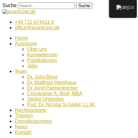
Zum
Suche
Suche
DE
Inhalt
wechseln
+49 711 674411-0
office@avantcore.de
Home
Avantcore
Über uns
Kompetenzen
Publikationen
Jobs
Team
Dr. Julia Blind
Dr. Matthias Hesshaus
Dr. Arnd Pannenbecker
Christopher A. Wolf, MBA
Stefan Unterriker
Prof. Dr. Nicolai Schädel, LL.M.
Rechtsgebiete
Themen
Dienstleistungen
News
Kontakt