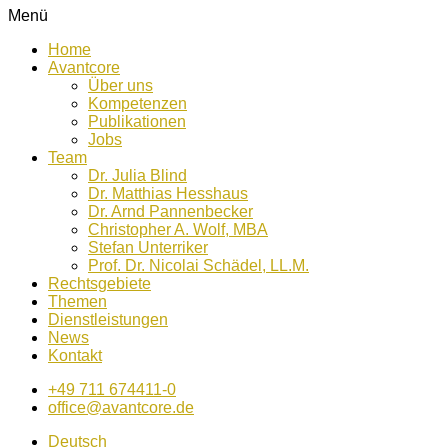
Menü
Home
Avantcore
Über uns
Kompetenzen
Publikationen
Jobs
Team
Dr. Julia Blind
Dr. Matthias Hesshaus
Dr. Arnd Pannenbecker
Christopher A. Wolf, MBA
Stefan Unterriker
Prof. Dr. Nicolai Schädel, LL.M.
Rechtsgebiete
Themen
Dienstleistungen
News
Kontakt
+49 711 674411-0
office@avantcore.de
Deutsch