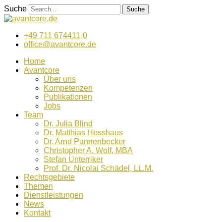
Zum
Suche
Suche
Inhalt
wechseln
+49 711 674411-0
office@avantcore.de
Home
Avantcore
Über uns
Kompetenzen
Publikationen
Jobs
Team
Dr. Julia Blind
Dr. Matthias Hesshaus
Dr. Arnd Pannenbecker
Christopher A. Wolf, MBA
Stefan Unterriker
Prof. Dr. Nicolai Schädel, LL.M.
Rechtsgebiete
Themen
Dienstleistungen
News
Kontakt