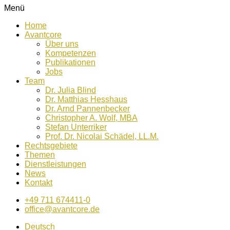
Menü
Home
Avantcore
Über uns
Kompetenzen
Publikationen
Jobs
Team
Dr. Julia Blind
Dr. Matthias Hesshaus
Dr. Arnd Pannenbecker
Christopher A. Wolf, MBA
Stefan Unterriker
Prof. Dr. Nicolai Schädel, LL.M.
Rechtsgebiete
Themen
Dienstleistungen
News
Kontakt
+49 711 674411-0
office@avantcore.de
Deutsch