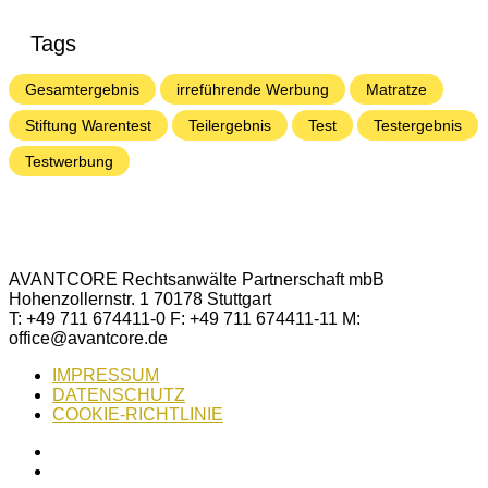
Tags
Gesamtergebnis
irreführende Werbung
Matratze
Stiftung Warentest
Teilergebnis
Test
Testergebnis
Testwerbung
AVANTCORE Rechtsanwälte Partnerschaft mbB
Hohenzollernstr. 1 70178 Stuttgart
T: +49 711 674411-0 F: +49 711 674411-11 M:
office@avantcore.de
IMPRESSUM
DATENSCHUTZ
COOKIE-RICHTLINIE