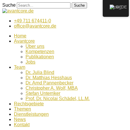
Zum
Suche
Suche
DE
Inhalt
wechseln
+49 711 674411-0
office@avantcore.de
Home
Avantcore
Über uns
Kompetenzen
Publikationen
Jobs
Team
Dr. Julia Blind
Dr. Matthias Hesshaus
Dr. Arnd Pannenbecker
Christopher A. Wolf, MBA
Stefan Unterriker
Prof. Dr. Nicolai Schädel, LL.M.
Rechtsgebiete
Themen
Dienstleistungen
News
Kontakt