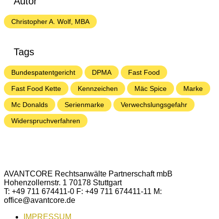
Autor
Christopher A. Wolf, MBA
Tags
Bundespatentgericht
DPMA
Fast Food
Fast Food Kette
Kennzeichen
Mäc Spice
Marke
Mc Donalds
Serienmarke
Verwechslungsgefahr
Widerspruchverfahren
AVANTCORE Rechtsanwälte Partnerschaft mbB
Hohenzollernstr. 1 70178 Stuttgart
T: +49 711 674411-0 F: +49 711 674411-11 M:
office@avantcore.de
IMPRESSUM