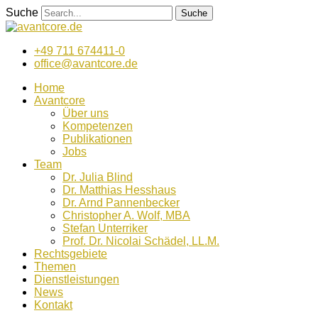
Zum
Suche
Suche
Inhalt
wechseln
+49 711 674411-0
office@avantcore.de
Home
Avantcore
Über uns
Kompetenzen
Publikationen
Jobs
Team
Dr. Julia Blind
Dr. Matthias Hesshaus
Dr. Arnd Pannenbecker
Christopher A. Wolf, MBA
Stefan Unterriker
Prof. Dr. Nicolai Schädel, LL.M.
Rechtsgebiete
Themen
Dienstleistungen
News
Kontakt