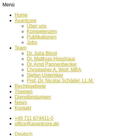
Menü
Home
Avantcore
Über uns
Kompetenzen
Publikationen
Jobs
Team
Dr. Julia Blind
Dr. Matthias Hesshaus
Dr. Arnd Pannenbecker
Christopher A. Wolf, MBA
Stefan Unterriker
Prof. Dr. Nicolai Schädel, LL.M.
Rechtsgebiete
Themen
Dienstleistungen
News
Kontakt
+49 711 674411-0
office@avantcore.de
Deutsch