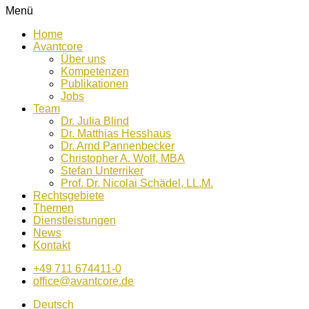
Menü
Home
Avantcore
Über uns
Kompetenzen
Publikationen
Jobs
Team
Dr. Julia Blind
Dr. Matthias Hesshaus
Dr. Arnd Pannenbecker
Christopher A. Wolf, MBA
Stefan Unterriker
Prof. Dr. Nicolai Schädel, LL.M.
Rechtsgebiete
Themen
Dienstleistungen
News
Kontakt
+49 711 674411-0
office@avantcore.de
Deutsch