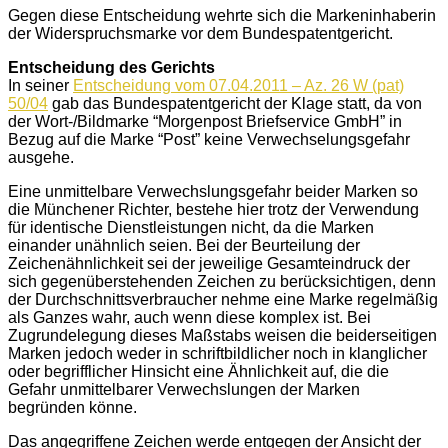
Gegen diese Entscheidung wehrte sich die Markeninhaberin
der Widerspruchsmarke vor dem Bundespatentgericht.
Entscheidung des Gerichts
In seiner
Entscheidung vom 07.04.2011 – Az. 26 W (pat)
50/04
gab das Bundespatentgericht der Klage statt, da von
der Wort-/Bildmarke “Morgenpost Briefservice GmbH” in
Bezug auf die Marke “Post” keine Verwechselungsgefahr
ausgehe.
Eine unmittelbare Verwechslungsgefahr beider Marken so
die Münchener Richter, bestehe hier trotz der Verwendung
für identische Dienstleistungen nicht, da die Marken
einander unähnlich seien. Bei der Beurteilung der
Zeichenähnlichkeit sei der jeweilige Gesamteindruck der
sich gegenüberstehenden Zeichen zu berücksichtigen, denn
der Durchschnittsverbraucher nehme eine Marke regelmäßig
als Ganzes wahr, auch wenn diese komplex ist. Bei
Zugrundelegung dieses Maßstabs weisen die beiderseitigen
Marken jedoch weder in schriftbildlicher noch in klanglicher
oder begrifflicher Hinsicht eine Ähnlichkeit auf, die die
Gefahr unmittelbarer Verwechslungen der Marken
begründen könne.
Das angegriffene Zeichen werde entgegen der Ansicht der