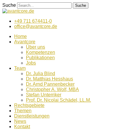
Zum
Suche
Suche
Inhalt
wechseln
+49 711 674411-0
office@avantcore.de
Home
Avantcore
Über uns
Kompetenzen
Publikationen
Jobs
Team
Dr. Julia Blind
Dr. Matthias Hesshaus
Dr. Arnd Pannenbecker
Christopher A. Wolf, MBA
Stefan Unterriker
Prof. Dr. Nicolai Schädel, LL.M.
Rechtsgebiete
Themen
Dienstleistungen
News
Kontakt