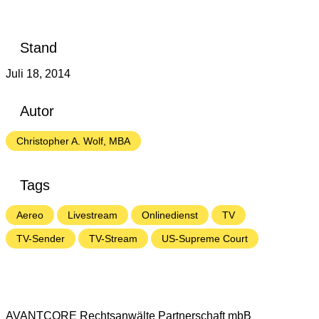
Stand
Juli 18, 2014
Autor
Christopher A. Wolf, MBA
Tags
Aereo
Livestream
Onlinedienst
TV
TV-Sender
TV-Stream
US-Supreme Court
AVANTCORE Rechtsanwälte Partnerschaft mbB