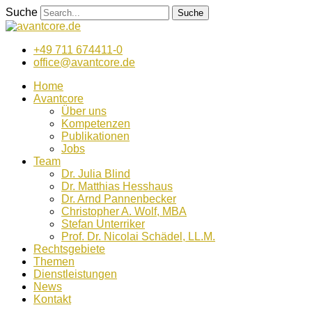
Zum
Suche
Suche
Inhalt
wechseln
+49 711 674411-0
office@avantcore.de
Home
Avantcore
Über uns
Kompetenzen
Publikationen
Jobs
Team
Dr. Julia Blind
Dr. Matthias Hesshaus
Dr. Arnd Pannenbecker
Christopher A. Wolf, MBA
Stefan Unterriker
Prof. Dr. Nicolai Schädel, LL.M.
Rechtsgebiete
Themen
Dienstleistungen
News
Kontakt