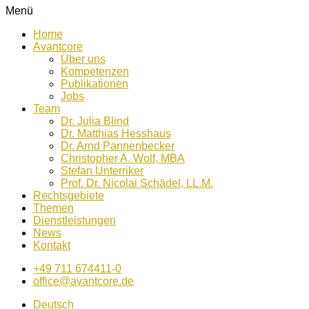
Menü
Home
Avantcore
Über uns
Kompetenzen
Publikationen
Jobs
Team
Dr. Julia Blind
Dr. Matthias Hesshaus
Dr. Arnd Pannenbecker
Christopher A. Wolf, MBA
Stefan Unterriker
Prof. Dr. Nicolai Schädel, LL.M.
Rechtsgebiete
Themen
Dienstleistungen
News
Kontakt
+49 711 674411-0
office@avantcore.de
Deutsch