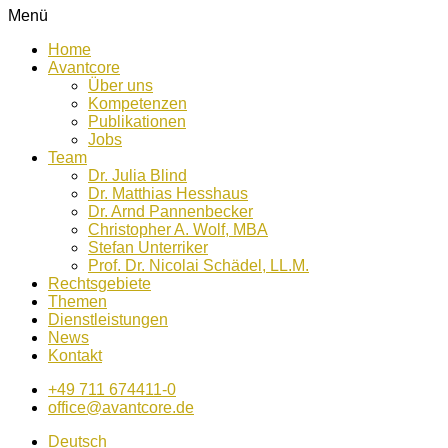
Menü
Home
Avantcore
Über uns
Kompetenzen
Publikationen
Jobs
Team
Dr. Julia Blind
Dr. Matthias Hesshaus
Dr. Arnd Pannenbecker
Christopher A. Wolf, MBA
Stefan Unterriker
Prof. Dr. Nicolai Schädel, LL.M.
Rechtsgebiete
Themen
Dienstleistungen
News
Kontakt
+49 711 674411-0
office@avantcore.de
Deutsch