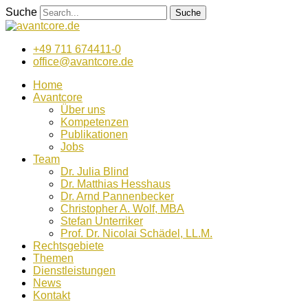
Zum
Suche
Suche
Inhalt
wechseln
+49 711 674411-0
office@avantcore.de
Home
Avantcore
Über uns
Kompetenzen
Publikationen
Jobs
Team
Dr. Julia Blind
Dr. Matthias Hesshaus
Dr. Arnd Pannenbecker
Christopher A. Wolf, MBA
Stefan Unterriker
Prof. Dr. Nicolai Schädel, LL.M.
Rechtsgebiete
Themen
Dienstleistungen
News
Kontakt