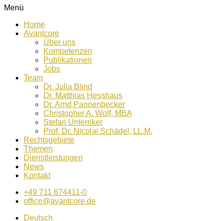
Menü
Home
Avantcore
Über uns
Kompetenzen
Publikationen
Jobs
Team
Dr. Julia Blind
Dr. Matthias Hesshaus
Dr. Arnd Pannenbecker
Christopher A. Wolf, MBA
Stefan Unterriker
Prof. Dr. Nicolai Schädel, LL.M.
Rechtsgebiete
Themen
Dienstleistungen
News
Kontakt
+49 711 674411-0
office@avantcore.de
Deutsch