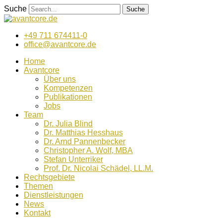
Zum
Suche
Suche
Inhalt
wechseln
+49 711 674411-0
office@avantcore.de
Home
Avantcore
Über uns
Kompetenzen
Publikationen
Jobs
Team
Dr. Julia Blind
Dr. Matthias Hesshaus
Dr. Arnd Pannenbecker
Christopher A. Wolf, MBA
Stefan Unterriker
Prof. Dr. Nicolai Schädel, LL.M.
Rechtsgebiete
Themen
Dienstleistungen
News
Kontakt