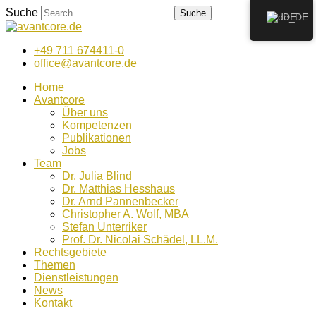
Zum
Suche
Suche
DE
Inhalt
wechseln
+49 711 674411-0
office@avantcore.de
Home
Avantcore
Über uns
Kompetenzen
Publikationen
Jobs
Team
Dr. Julia Blind
Dr. Matthias Hesshaus
Dr. Arnd Pannenbecker
Christopher A. Wolf, MBA
Stefan Unterriker
Prof. Dr. Nicolai Schädel, LL.M.
Rechtsgebiete
Themen
Dienstleistungen
News
Kontakt