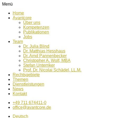
Menü
Home
Avantcore
Über uns
Kompetenzen
Publikationen
Jobs
Team
Dr. Julia Blind
Dr. Matthias Hesshaus
Dr. Arnd Pannenbecker
Christopher A. Wolf, MBA
Stefan Unterriker
Prof. Dr. Nicolai Schädel, LL.M.
Rechtsgebiete
Themen
Dienstleistungen
News
Kontakt
+49 711 674411-0
office@avantcore.de
Deutsch