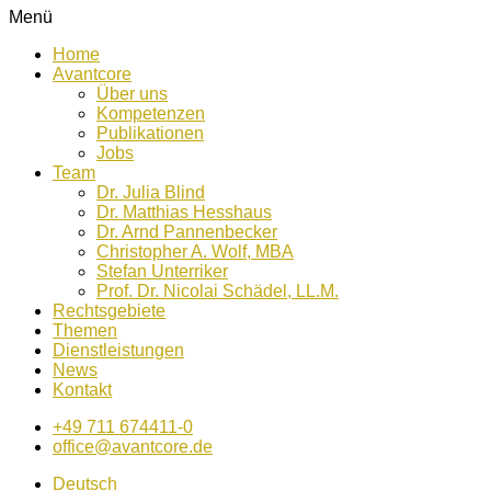
Menü
Home
Avantcore
Über uns
Kompetenzen
Publikationen
Jobs
Team
Dr. Julia Blind
Dr. Matthias Hesshaus
Dr. Arnd Pannenbecker
Christopher A. Wolf, MBA
Stefan Unterriker
Prof. Dr. Nicolai Schädel, LL.M.
Rechtsgebiete
Themen
Dienstleistungen
News
Kontakt
+49 711 674411-0
office@avantcore.de
Deutsch