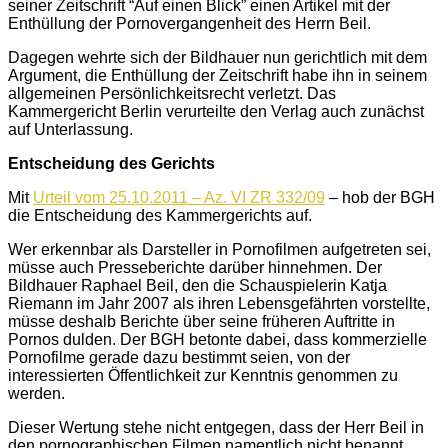
seiner Zeitschrift “Auf einen Blick” einen Artikel mit der
Enthüllung der Pornovergangenheit des Herrn Beil.
Dagegen wehrte sich der Bildhauer nun gerichtlich mit dem
Argument, die Enthüllung der Zeitschrift habe ihn in seinem
allgemeinen Persönlichkeitsrecht verletzt. Das
Kammergericht Berlin verurteilte den Verlag auch zunächst
auf Unterlassung.
Entscheidung des Gerichts
Mit
Urteil vom 25.10.2011 – Az. VI ZR 332/09
– hob der BGH
die Entscheidung des Kammergerichts auf.
Wer erkennbar als Darsteller in Pornofilmen aufgetreten sei,
müsse auch Presseberichte darüber hinnehmen. Der
Bildhauer Raphael Beil, den die Schauspielerin Katja
Riemann im Jahr 2007 als ihren Lebensgefährten vorstellte,
müsse deshalb Berichte über seine früheren Auftritte in
Pornos dulden. Der BGH betonte dabei, dass kommerzielle
Pornofilme gerade dazu bestimmt seien, von der
interessierten Öffentlichkeit zur Kenntnis genommen zu
werden.
Dieser Wertung stehe nicht entgegen, dass der Herr Beil in
den pornographischen Filmen namentlich nicht benannt