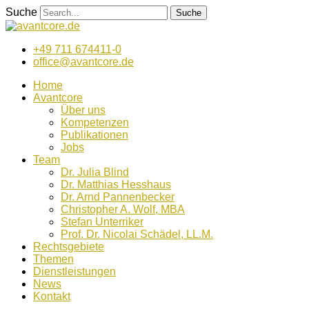
Zum
Suche
Suche
Inhalt
wechseln
+49 711 674411-0
office@avantcore.de
Home
Avantcore
Über uns
Kompetenzen
Publikationen
Jobs
Team
Dr. Julia Blind
Dr. Matthias Hesshaus
Dr. Arnd Pannenbecker
Christopher A. Wolf, MBA
Stefan Unterriker
Prof. Dr. Nicolai Schädel, LL.M.
Rechtsgebiete
Themen
Dienstleistungen
News
Kontakt