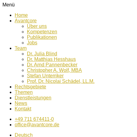
Menü
Home
Avantcore
Über uns
Kompetenzen
Publikationen
Jobs
Team
Dr. Julia Blind
Dr. Matthias Hesshaus
Dr. Arnd Pannenbecker
Christopher A. Wolf, MBA
Stefan Unterriker
Prof. Dr. Nicolai Schädel, LL.M.
Rechtsgebiete
Themen
Dienstleistungen
News
Kontakt
+49 711 674411-0
office@avantcore.de
Deutsch