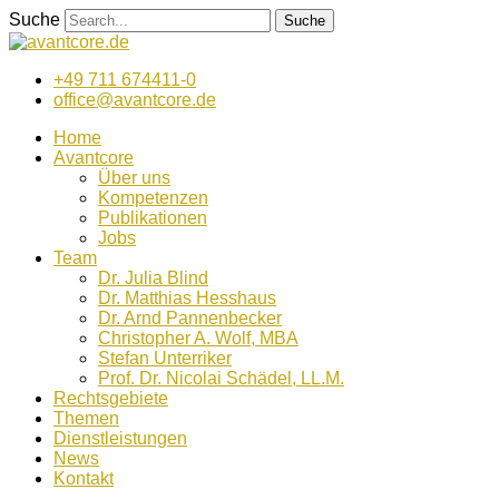
Zum
Suche
Suche
Inhalt
wechseln
+49 711 674411-0
office@avantcore.de
Home
Avantcore
Über uns
Kompetenzen
Publikationen
Jobs
Team
Dr. Julia Blind
Dr. Matthias Hesshaus
Dr. Arnd Pannenbecker
Christopher A. Wolf, MBA
Stefan Unterriker
Prof. Dr. Nicolai Schädel, LL.M.
Rechtsgebiete
Themen
Dienstleistungen
News
Kontakt