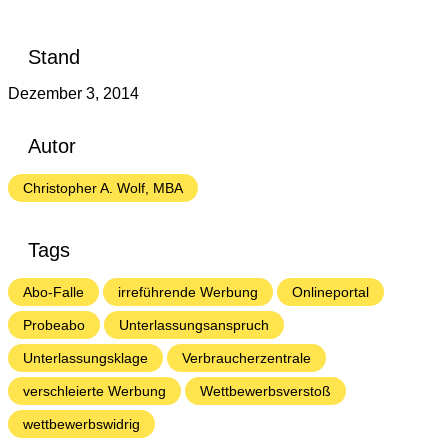
Stand
Dezember 3, 2014
Autor
Christopher A. Wolf, MBA
Tags
Abo-Falle
irreführende Werbung
Onlineportal
Probeabo
Unterlassungsanspruch
Unterlassungsklage
Verbraucherzentrale
verschleierte Werbung
Wettbewerbsverstoß
wettbewerbswidrig