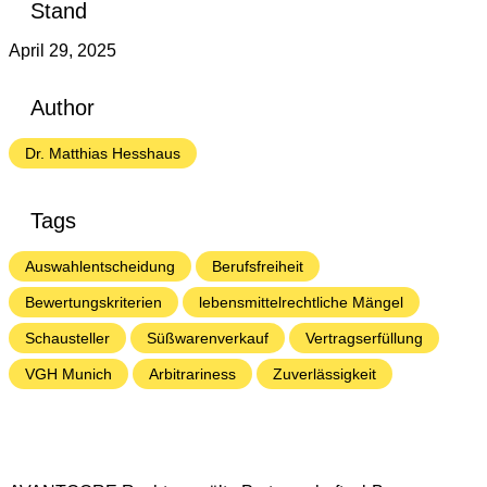
Stand
April 29, 2025
Author
Dr. Matthias Hesshaus
Tags
Auswahlentscheidung
Berufsfreiheit
Bewertungskriterien
lebensmittelrechtliche Mängel
Schausteller
Süßwarenverkauf
Vertragserfüllung
VGH Munich
Arbitrariness
Zuverlässigkeit