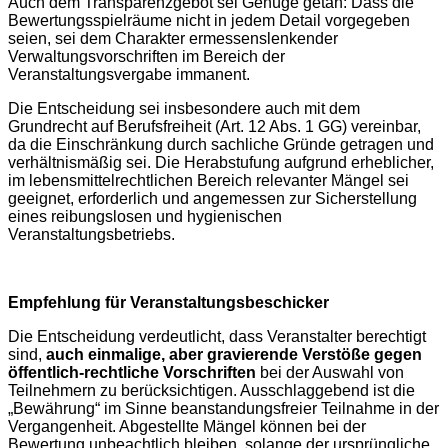
Auch dem Transparenzgebot sei Genüge getan: Dass die
Bewertungsspielräume nicht in jedem Detail vorgegeben
seien, sei dem Charakter ermessenslenkender
Verwaltungsvorschriften im Bereich der
Veranstaltungsvergabe immanent.
Die Entscheidung sei insbesondere auch mit dem
Grundrecht auf Berufsfreiheit (Art. 12 Abs. 1 GG) vereinbar,
da die Einschränkung durch sachliche Gründe getragen und
verhältnismäßig sei. Die Herabstufung aufgrund erheblicher,
im lebensmittelrechtlichen Bereich relevanter Mängel sei
geeignet, erforderlich und angemessen zur Sicherstellung
eines reibungslosen und hygienischen
Veranstaltungsbetriebs.
Empfehlung für Veranstaltungsbeschicker
Die Entscheidung verdeutlicht, dass Veranstalter berechtigt
sind,
auch einmalige, aber gravierende Verstöße gegen
öffentlich-rechtliche Vorschriften
bei der Auswahl von
Teilnehmern zu berücksichtigen. Ausschlaggebend ist die
„Bewährung“ im Sinne beanstandungsfreier Teilnahme in der
Vergangenheit. Abgestellte Mängel können bei der
Bewertung unbeachtlich bleiben, solange der ursprüngliche