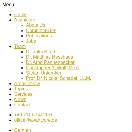
Menu
Home
Avantcore
About Us
Competencies
Publications
Jobs
Team
Dr. Julia Blind
Dr. Matthias Hesshaus
Dr. Arnd Pannenbecker
Christopher A. Wolf, MBA
Stefan Unterriker
Prof. Dr. Nicolai Schädel, LL.M.
Areas of law
Topics
Services
News
Contact
+49 711 674411-0
office@avantcore.de
German