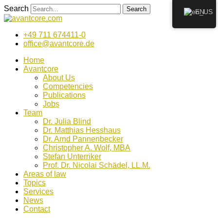
Zum
Search
Search
EN
Inhalt
wechseln
+49 711 674411-0
office@avantcore.de
Home
Avantcore
About Us
Competencies
Publications
Jobs
Team
Dr. Julia Blind
Dr. Matthias Hesshaus
Dr. Arnd Pannenbecker
Christopher A. Wolf, MBA
Stefan Unterriker
Prof. Dr. Nicolai Schädel, LL.M.
Areas of law
Topics
Services
News
Contact