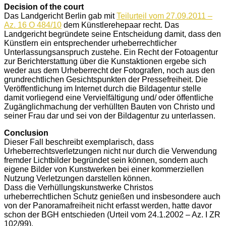
Decision of the court
Das Landgericht Berlin gab mit
Teilurteil vom 27.09.2011 –
Az. 16 O 484/10
dem Künstlerehepaar recht. Das
Landgericht begründete seine Entscheidung damit, dass den
Künstlern ein entsprechender urheberrechtlicher
Unterlassungsanspruch zustehe. Ein Recht der Fotoagentur
zur Berichterstattung über die Kunstaktionen ergebe sich
weder aus dem Urheberrecht der Fotografen, noch aus den
grundrechtlichen Gesichtspunkten der Pressefreiheit. Die
Veröffentlichung im Internet durch die Bildagentur stelle
damit vorliegend eine Vervielfältigung und/ oder öffentliche
Zugänglichmachung der verhüllten Bauten von Christo und
seiner Frau dar und sei von der Bildagentur zu unterlassen.
Conclusion
Dieser Fall beschreibt exemplarisch, dass
Urheberrechtsverletzungen nicht nur durch die Verwendung
fremder Lichtbilder begründet sein können, sondern auch
eigene Bilder von Kunstwerken bei einer kommerziellen
Nutzung Verletzungen darstellen können.
Dass die Verhüllungskunstwerke Christos
urheberrechtlichen Schutz genießen und insbesondere auch
von der Panoramafreiheit nicht erfasst werden, hatte davor
schon der BGH entschieden (Urteil vom 24.1.2002 – Az. I ZR
102/99).