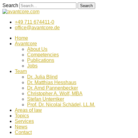
Zum
Search
Search
Inhalt
wechseln
+49 711 674411-0
office@avantcore.de
Home
Avantcore
About Us
Competencies
Publications
Jobs
Team
Dr. Julia Blind
Dr. Matthias Hesshaus
Dr. Arnd Pannenbecker
Christopher A. Wolf, MBA
Stefan Unterriker
Prof. Dr. Nicolai Schädel, LL.M.
Areas of law
Topics
Services
News
Contact