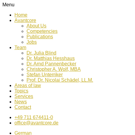
Menu
Home
Avantcore
About Us
Competencies
Publications
Jobs
Team
Dr. Julia Blind
Dr. Matthias Hesshaus
Dr. Arnd Pannenbecker
Christopher A. Wolf, MBA
Stefan Unterriker
Prof. Dr. Nicolai Schädel, LL.M.
Areas of law
Topics
Services
News
Contact
+49 711 674411-0
office@avantcore.de
German