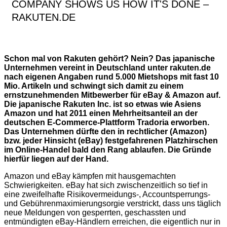
COMPANY SHOWS US HOW IT'S DONE –
RAKUTEN.DE
Schon mal von Rakuten gehört? Nein? Das japanische
Unternehmen vereint in Deutschland unter rakuten.de
nach eigenen Angaben rund 5.000 Mietshops mit fast 10
Mio. Artikeln und schwingt sich damit zu einem
ernstzunehmenden Mitbewerber für eBay & Amazon auf.
Die japanische Rakuten Inc. ist so etwas wie Asiens
Amazon und hat 2011 einen Mehrheitsanteil an der
deutschen E-Commerce-Plattform Tradoria erworben.
Das Unternehmen dürfte den in rechtlicher (Amazon)
bzw. jeder Hinsicht (eBay) festgefahrenen Platzhirschen
im Online-Handel bald den Rang ablaufen. Die Gründe
hierfür liegen auf der Hand.
Amazon und eBay kämpfen mit hausgemachten
Schwierigkeiten. eBay hat sich zwischenzeitlich so tief in
eine zweifelhafte Risikovermeidungs-, Accountsperrungs-
und Gebührenmaximierungsorgie verstrickt, dass uns täglich
neue Meldungen von gesperrten, geschassten und
entmündigten eBay-Händlern erreichen, die eigentlich nur in