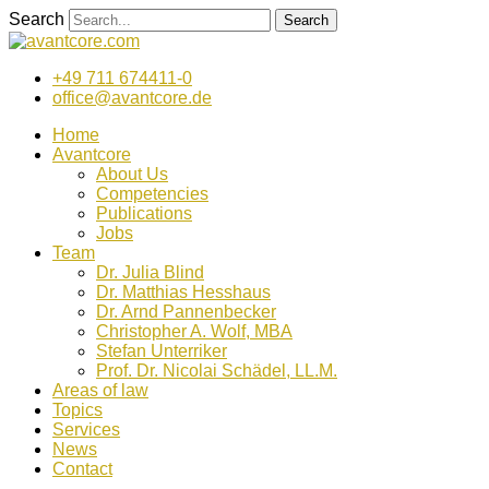
Zum
Search
Search
Inhalt
wechseln
+49 711 674411-0
office@avantcore.de
Home
Avantcore
About Us
Competencies
Publications
Jobs
Team
Dr. Julia Blind
Dr. Matthias Hesshaus
Dr. Arnd Pannenbecker
Christopher A. Wolf, MBA
Stefan Unterriker
Prof. Dr. Nicolai Schädel, LL.M.
Areas of law
Topics
Services
News
Contact