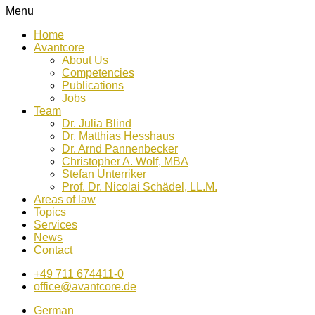
Menu
Home
Avantcore
About Us
Competencies
Publications
Jobs
Team
Dr. Julia Blind
Dr. Matthias Hesshaus
Dr. Arnd Pannenbecker
Christopher A. Wolf, MBA
Stefan Unterriker
Prof. Dr. Nicolai Schädel, LL.M.
Areas of law
Topics
Services
News
Contact
+49 711 674411-0
office@avantcore.de
German