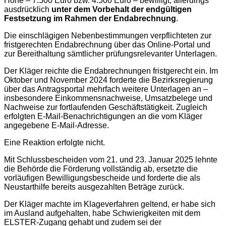
Höhe – 7.500 Euro bzw. 4.500 Euro – bewilligt, allerdings
ausdrücklich
unter dem Vorbehalt der endgültigen
Festsetzung im Rahmen der Endabrechnung
.
Die einschlägigen Nebenbestimmungen verpflichteten zur
fristgerechten Endabrechnung über das Online-Portal und
zur Bereithaltung sämtlicher prüfungsrelevanter Unterlagen.
Der Kläger reichte die Endabrechnungen fristgerecht ein. Im
Oktober und November 2024 forderte die Bezirksregierung
über das Antragsportal mehrfach weitere Unterlagen an –
insbesondere Einkommensnachweise, Umsatzbelege und
Nachweise zur fortlaufenden Geschäftstätigkeit. Zugleich
erfolgten E-Mail-Benachrichtigungen an die vom Kläger
angegebene E-Mail-Adresse.
Eine Reaktion erfolgte nicht.
Mit Schlussbescheiden vom 21. und 23. Januar 2025 lehnte
die Behörde die Förderung vollständig ab, ersetzte die
vorläufigen Bewilligungsbescheide und forderte die als
Neustarthilfe bereits ausgezahlten Beträge zurück.
Der Kläger machte im Klageverfahren geltend, er habe sich
im Ausland aufgehalten, habe Schwierigkeiten mit dem
ELSTER-Zugang gehabt und zudem sei der