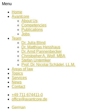
Menu
Home
Avantcore
About Us
Competencies
Publications
Jobs
Team
Dr. Julia Blind
Dr. Matthias Hesshaus
Dr. Arnd Pannenbecker
Christopher A. Wolf, MBA
Stefan Unterriker
Prof. Dr. Nicolai Schädel, LL.M.
Areas of law
Topics
Services
News
Contact
+49 711 674411-0
office@avantcore.de
German