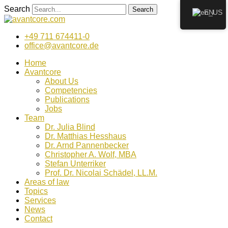
Zum
Search
Search
EN
Inhalt
wechseln
+49 711 674411-0
office@avantcore.de
Home
Avantcore
About Us
Competencies
Publications
Jobs
Team
Dr. Julia Blind
Dr. Matthias Hesshaus
Dr. Arnd Pannenbecker
Christopher A. Wolf, MBA
Stefan Unterriker
Prof. Dr. Nicolai Schädel, LL.M.
Areas of law
Topics
Services
News
Contact