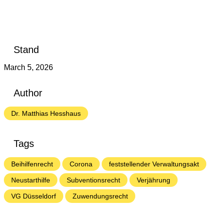
Stand
March 5, 2026
Author
Dr. Matthias Hesshaus
Tags
Beihilfenrecht
Corona
feststellender Verwaltungsakt
Neustarthilfe
Subventionsrecht
Verjährung
VG Düsseldorf
Zuwendungsrecht