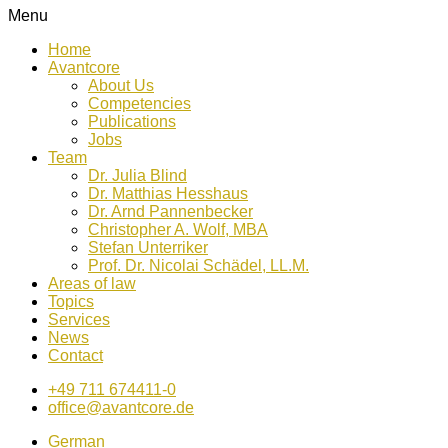
Menu
Home
Avantcore
About Us
Competencies
Publications
Jobs
Team
Dr. Julia Blind
Dr. Matthias Hesshaus
Dr. Arnd Pannenbecker
Christopher A. Wolf, MBA
Stefan Unterriker
Prof. Dr. Nicolai Schädel, LL.M.
Areas of law
Topics
Services
News
Contact
+49 711 674411-0
office@avantcore.de
German