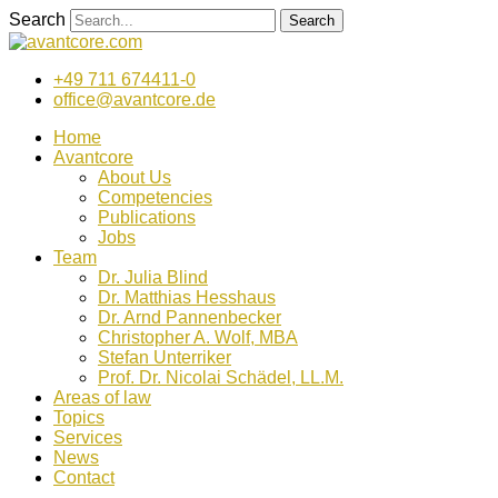
Zum
Search
Search
Inhalt
wechseln
+49 711 674411-0
office@avantcore.de
Home
Avantcore
About Us
Competencies
Publications
Jobs
Team
Dr. Julia Blind
Dr. Matthias Hesshaus
Dr. Arnd Pannenbecker
Christopher A. Wolf, MBA
Stefan Unterriker
Prof. Dr. Nicolai Schädel, LL.M.
Areas of law
Topics
Services
News
Contact