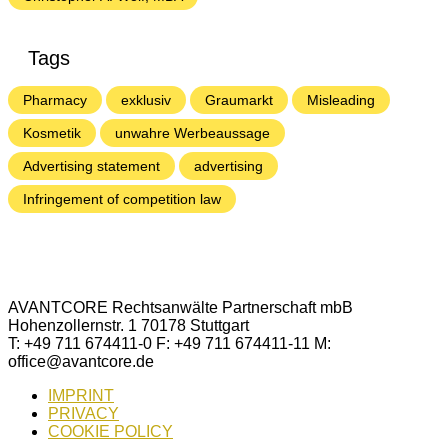
Tags
Pharmacy
exklusiv
Graumarkt
Misleading
Kosmetik
unwahre Werbeaussage
Advertising statement
advertising
Infringement of competition law
AVANTCORE Rechtsanwälte Partnerschaft mbB
Hohenzollernstr. 1 70178 Stuttgart
T: +49 711 674411-0 F: +49 711 674411-11 M:
office@avantcore.de
IMPRINT
PRIVACY
COOKIE POLICY