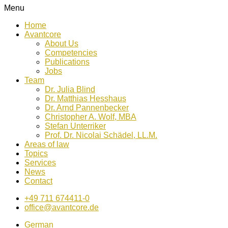
Menu
Home
Avantcore
About Us
Competencies
Publications
Jobs
Team
Dr. Julia Blind
Dr. Matthias Hesshaus
Dr. Arnd Pannenbecker
Christopher A. Wolf, MBA
Stefan Unterriker
Prof. Dr. Nicolai Schädel, LL.M.
Areas of law
Topics
Services
News
Contact
+49 711 674411-0
office@avantcore.de
German