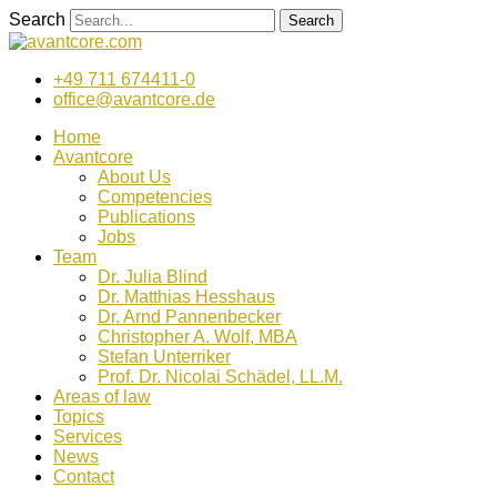
Zum
Search
Search
Inhalt
wechseln
+49 711 674411-0
office@avantcore.de
Home
Avantcore
About Us
Competencies
Publications
Jobs
Team
Dr. Julia Blind
Dr. Matthias Hesshaus
Dr. Arnd Pannenbecker
Christopher A. Wolf, MBA
Stefan Unterriker
Prof. Dr. Nicolai Schädel, LL.M.
Areas of law
Topics
Services
News
Contact