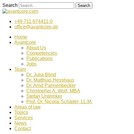
Zum
Search
Search
Inhalt
wechseln
+49 711 674411-0
office@avantcore.de
Home
Avantcore
About Us
Competencies
Publications
Jobs
Team
Dr. Julia Blind
Dr. Matthias Hesshaus
Dr. Arnd Pannenbecker
Christopher A. Wolf, MBA
Stefan Unterriker
Prof. Dr. Nicolai Schädel, LL.M.
Areas of law
Topics
Services
News
Contact