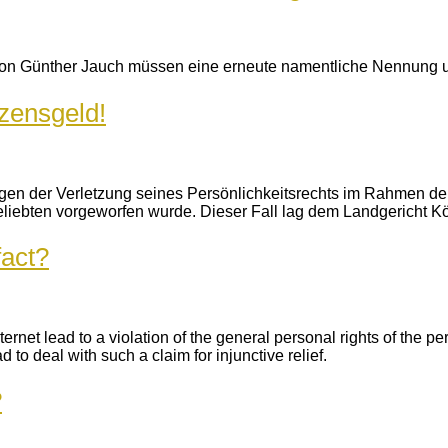
on Günther Jauch müssen eine erneute namentliche Nennung unt
zensgeld!
n der Verletzung seines Persönlichkeitsrechts im Rahmen der
iebten vorgeworfen wurde. Dieser Fall lag dem Landgericht Kö
fact?
ternet lead to a violation of the general personal rights of the p
o deal with such a claim for injunctive relief.
?