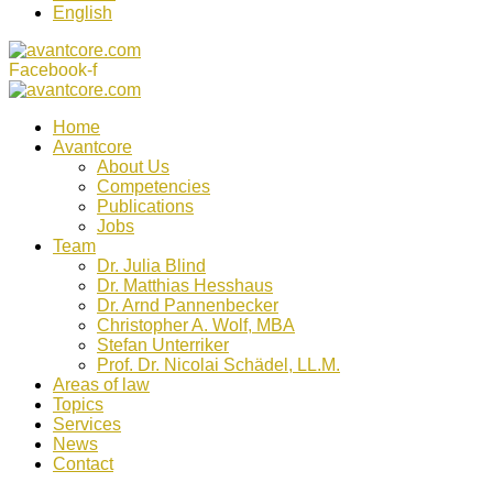
English
Facebook-f
Home
Avantcore
About Us
Competencies
Publications
Jobs
Team
Dr. Julia Blind
Dr. Matthias Hesshaus
Dr. Arnd Pannenbecker
Christopher A. Wolf, MBA
Stefan Unterriker
Prof. Dr. Nicolai Schädel, LL.M.
Areas of law
Topics
Services
News
Contact