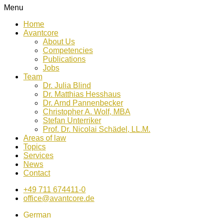
Menu
Home
Avantcore
About Us
Competencies
Publications
Jobs
Team
Dr. Julia Blind
Dr. Matthias Hesshaus
Dr. Arnd Pannenbecker
Christopher A. Wolf, MBA
Stefan Unterriker
Prof. Dr. Nicolai Schädel, LL.M.
Areas of law
Topics
Services
News
Contact
+49 711 674411-0
office@avantcore.de
German