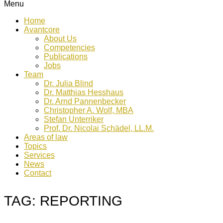
Menu
Home
Avantcore
About Us
Competencies
Publications
Jobs
Team
Dr. Julia Blind
Dr. Matthias Hesshaus
Dr. Arnd Pannenbecker
Christopher A. Wolf, MBA
Stefan Unterriker
Prof. Dr. Nicolai Schädel, LL.M.
Areas of law
Topics
Services
News
Contact
TAG:
REPORTING