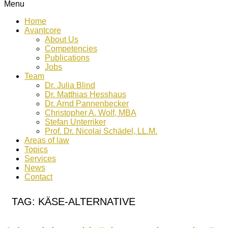
Menu
Home
Avantcore
About Us
Competencies
Publications
Jobs
Team
Dr. Julia Blind
Dr. Matthias Hesshaus
Dr. Arnd Pannenbecker
Christopher A. Wolf, MBA
Stefan Unterriker
Prof. Dr. Nicolai Schädel, LL.M.
Areas of law
Topics
Services
News
Contact
TAG:
KÄSE-ALTERNATIVE