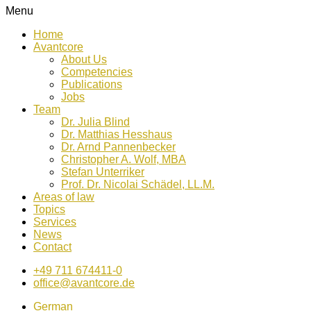
Menu
Home
Avantcore
About Us
Competencies
Publications
Jobs
Team
Dr. Julia Blind
Dr. Matthias Hesshaus
Dr. Arnd Pannenbecker
Christopher A. Wolf, MBA
Stefan Unterriker
Prof. Dr. Nicolai Schädel, LL.M.
Areas of law
Topics
Services
News
Contact
+49 711 674411-0
office@avantcore.de
German