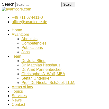
Zum
Search
Search
Inhalt
wechseln
+49 711 674411-0
office@avantcore.de
Home
Avantcore
About Us
Competencies
Publications
Jobs
Team
Dr. Julia Blind
Dr. Matthias Hesshaus
Dr. Arnd Pannenbecker
Christopher A. Wolf, MBA
Stefan Unterriker
Prof. Dr. Nicolai Schädel, LL.M.
Areas of law
Topics
Services
News
Contact