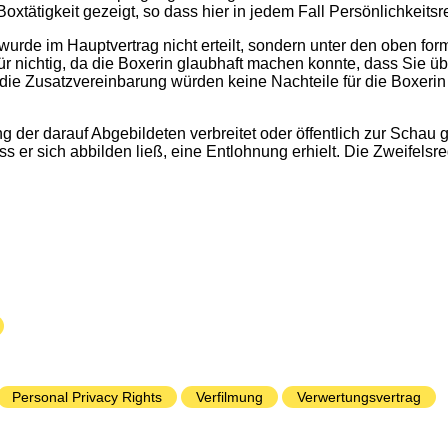
oxtätigkeit gezeigt, so dass hier in jedem Fall Persönlichkeitsr
rde im Hauptvertrag nicht erteilt, sondern unter den oben formu
 nichtig, da die Boxerin glaubhaft machen konnte, dass Sie über
die Zusatzvereinbarung würden keine Nachteile für die Boxerin
ng der darauf Abgebildeten verbreitet oder öffentlich zur Schau g
ass er sich abbilden ließ, eine Entlohnung erhielt. Die Zweifelsr
Personal Privacy Rights
Verfilmung
Verwertungsvertrag