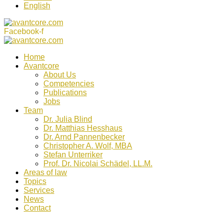
English
Facebook-f
Home
Avantcore
About Us
Competencies
Publications
Jobs
Team
Dr. Julia Blind
Dr. Matthias Hesshaus
Dr. Arnd Pannenbecker
Christopher A. Wolf, MBA
Stefan Unterriker
Prof. Dr. Nicolai Schädel, LL.M.
Areas of law
Topics
Services
News
Contact