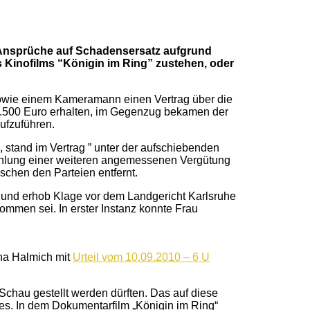
 Ansprüche auf Schadensersatz aufgrund
s Kinofilms “Königin im Ring” zustehen, oder
sowie einem Kameramann einen Vertrag über die
n 3.500 Euro erhalten, im Gegenzug bekamen der
ufzuführen.
, stand im Vertrag ” unter der aufschiebenden
ahlung einer weiteren angemessenen Vergütung
chen den Parteien entfernt.
 und erhob Klage vor dem Landgericht Karlsruhe
ommen sei. In erster Instanz konnte Frau
na Halmich mit
Urteil vom 10.09.2010 – 6 U
r Schau gestellt werden dürften. Das auf diese
es. In dem Dokumentarfilm „Königin im Ring“