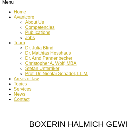
Menu
Home
Avantcore
About Us
Competencies
Publications
Jobs
Team
Dr. Julia Blind
Dr. Matthias Hesshaus
Dr. Arnd Pannenbecker
Christopher A. Wolf, MBA
Stefan Unterriker
Prof. Dr. Nicolai Schädel, LL.M.
Areas of law
Topics
Services
News
Contact
BOXERIN HALMICH GEWI