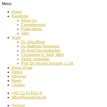
Menu
Home
Avantcore
About Us
Competencies
Publications
Jobs
Team
Dr. Julia Blind
Dr. Matthias Hesshaus
Dr. Arnd Pannenbecker
Christopher A. Wolf, MBA
Stefan Unterriker
Prof. Dr. Nicolai Schädel, LL.M.
Areas of law
Topics
Services
News
Contact
+49 711 674411-0
office@avantcore.de
German