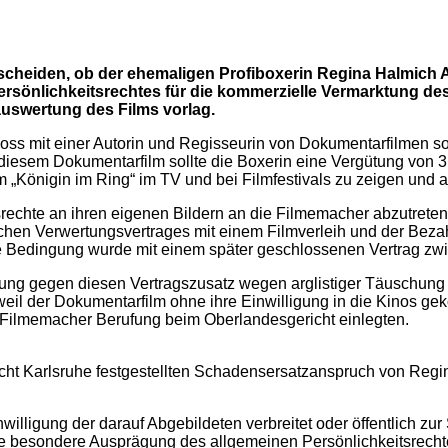
scheiden, ob der ehemaligen Profiboxerin Regina Halmich
ersönlichkeitsrechtes für die kommerzielle Vermarktung de
auswertung des Films vorlag.
loss mit einer Autorin und Regisseurin von Dokumentarfilmen 
an diesem Dokumentarfilm sollte die Boxerin eine Vergütung vo
„Königin im Ring“ im TV und bei Filmfestivals zu zeigen und a
srechte an ihren eigenen Bildern an die Filmemacher abzutreten
hen Verwertungsvertrages mit einem Filmverleih und der Bez
e Bedingung wurde mit einem später geschlossenen Vertrag zwis
htung gegen diesen Vertragszusatz wegen arglistiger Täuschung
eil der Dokumentarfilm ohne ihre Einwilligung in die Kinos gek
 Filmemacher Berufung beim Oberlandesgericht einlegten.
cht Karlsruhe festgestellten Schadensersatzanspruch von Regi
nwilligung der darauf Abgebildeten verbreitet oder öffentlich zu
e besondere Ausprägung des allgemeinen Persönlichkeitsrecht