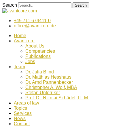
Zum
Search
Search
Inhalt
wechseln
+49 711 674411-0
office@avantcore.de
Home
Avantcore
About Us
Competencies
Publications
Jobs
Team
Dr. Julia Blind
Dr. Matthias Hesshaus
Dr. Arnd Pannenbecker
Christopher A. Wolf, MBA
Stefan Unterriker
Prof. Dr. Nicolai Schädel, LL.M.
Areas of law
Topics
Services
News
Contact