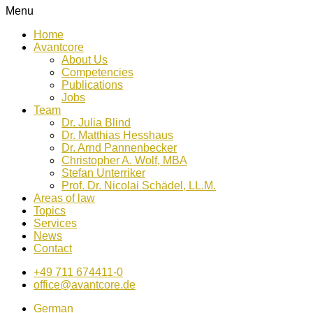
Menu
Home
Avantcore
About Us
Competencies
Publications
Jobs
Team
Dr. Julia Blind
Dr. Matthias Hesshaus
Dr. Arnd Pannenbecker
Christopher A. Wolf, MBA
Stefan Unterriker
Prof. Dr. Nicolai Schädel, LL.M.
Areas of law
Topics
Services
News
Contact
+49 711 674411-0
office@avantcore.de
German