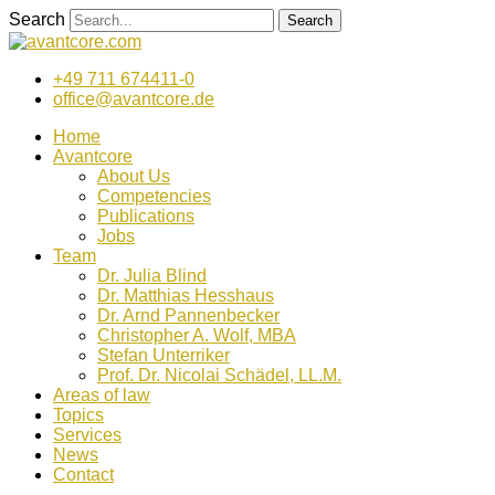
Zum
Search
Search
Inhalt
wechseln
+49 711 674411-0
office@avantcore.de
Home
Avantcore
About Us
Competencies
Publications
Jobs
Team
Dr. Julia Blind
Dr. Matthias Hesshaus
Dr. Arnd Pannenbecker
Christopher A. Wolf, MBA
Stefan Unterriker
Prof. Dr. Nicolai Schädel, LL.M.
Areas of law
Topics
Services
News
Contact