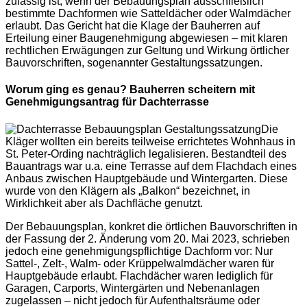
zulässig ist, wenn der Bebauungsplan ausschließlich
bestimmte Dachformen wie Satteldächer oder Walmdächer
erlaubt. Das Gericht hat die Klage der Bauherren auf
Erteilung einer Baugenehmigung abgewiesen – mit klaren
rechtlichen Erwägungen zur Geltung und Wirkung örtlicher
Bauvorschriften, sogenannter Gestaltungssatzungen.
Worum ging es genau? Bauherren scheitern mit
Genehmigungsantrag für Dachterrasse
Die
Kläger wollten ein bereits teilweise errichtetes Wohnhaus in
St. Peter-Ording nachträglich legalisieren. Bestandteil des
Bauantrags war u.a. eine Terrasse auf dem Flachdach eines
Anbaus zwischen Hauptgebäude und Wintergarten. Diese
wurde von den Klägern als „Balkon“ bezeichnet, in
Wirklichkeit aber als Dachfläche genutzt.
Der Bebauungsplan, konkret die örtlichen Bauvorschriften in
der Fassung der 2. Änderung vom 20. Mai 2023, schrieben
jedoch eine genehmigungspflichtige Dachform vor: Nur
Sattel-, Zelt-, Walm- oder Krüppelwalmdächer waren für
Hauptgebäude erlaubt. Flachdächer waren lediglich für
Garagen, Carports, Wintergärten und Nebenanlagen
zugelassen – nicht jedoch für Aufenthaltsräume oder