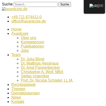
Zum
Suche
Suche
DE
Inhalt
wechseln
+49 711 674411-0
office@avantcore.de
Home
Avantcore
Über uns
Kompetenzen
Publikationen
Jobs
Team
Dr. Julia Blind
Dr. Matthias Hesshaus
Dr. Arnd Pannenbecker
Christopher A. Wolf, MBA
Stefan Unterriker
Prof. Dr. Nicolai Schädel, LL.M.
Rechtsgebiete
Themen
Dienstleistungen
News
Kontakt