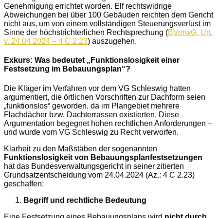
Genehmigung errichtet worden. Elf rechtswidrige
Abweichungen bei über 100 Gebäuden reichten dem Gericht
nicht aus, um von einem vollständigen Steuerungsverlust im
Sinne der höchstrichterlichen Rechtsprechung (
BVerwG, Urt.
v. 24.04.2024 – 4 C 2.23
) auszugehen.
Exkurs: Was bedeutet „Funktionslosigkeit einer
Festsetzung im Bebauungsplan“?
Die Kläger im Verfahren vor dem VG Schleswig hatten
argumentiert, die örtlichen Vorschriften zur Dachform seien
„funktionslos“ geworden, da im Plangebiet mehrere
Flachdächer bzw. Dachterrassen existierten. Diese
Argumentation begegnet hohen rechtlichen Anforderungen –
und wurde vom VG Schleswig zu Recht verworfen.
Klarheit zu den Maßstäben der sogenannten
Funktionslosigkeit von Bebauungsplanfestsetzungen
hat das Bundesverwaltungsgericht in seiner zitierten
Grundsatzentscheidung vom 24.04.2024 (Az.: 4 C 2.23)
geschaffen:
Begriff und rechtliche Bedeutung
Eine Festsetzung eines Bebauungsplans wird
nicht durch