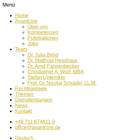
Menü
Home
Avantcore
Über uns
Kompetenzen
Publikationen
Jobs
Team
Dr. Julia Blind
Dr. Matthias Hesshaus
Dr. Arnd Pannenbecker
Christopher A. Wolf, MBA
Stefan Unterriker
Prof. Dr. Nicolai Schädel, LL.M.
Rechtsgebiete
Themen
Dienstleistungen
News
Kontakt
+49 711 674411-0
office@avantcore.de
Deutsch