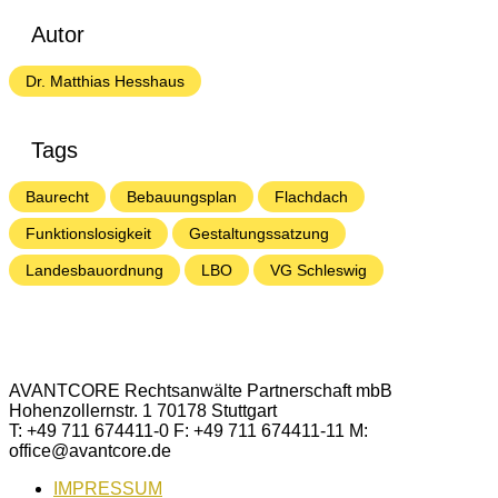
Autor
Dr. Matthias Hesshaus
Tags
Baurecht
Bebauungsplan
Flachdach
Funktionslosigkeit
Gestaltungssatzung
Landesbauordnung
LBO
VG Schleswig
AVANTCORE Rechtsanwälte Partnerschaft mbB
Hohenzollernstr. 1 70178 Stuttgart
T: +49 711 674411-0 F: +49 711 674411-11 M:
office@avantcore.de
IMPRESSUM