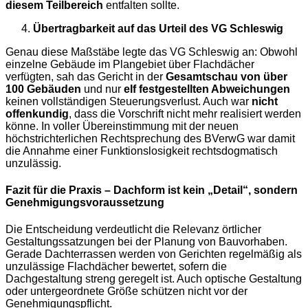
diesem Teilbereich
entfalten sollte.
Übertragbarkeit auf das Urteil des VG Schleswig
Genau diese Maßstäbe legte das VG Schleswig an: Obwohl
einzelne Gebäude im Plangebiet über Flachdächer
verfügten, sah das Gericht in der
Gesamtschau von über
100 Gebäuden
und nur
elf festgestellten Abweichungen
keinen vollständigen Steuerungsverlust. Auch war
nicht
offenkundig
, dass die Vorschrift nicht mehr realisiert werden
könne. In voller Übereinstimmung mit der neuen
höchstrichterlichen Rechtsprechung des BVerwG war damit
die Annahme einer Funktionslosigkeit rechtsdogmatisch
unzulässig.
Fazit für die Praxis – Dachform ist kein „Detail“, sondern
Genehmigungsvoraussetzung
Die Entscheidung verdeutlicht die Relevanz örtlicher
Gestaltungssatzungen bei der Planung von Bauvorhaben.
Gerade Dachterrassen werden von Gerichten regelmäßig als
unzulässige Flachdächer bewertet, sofern die
Dachgestaltung streng geregelt ist. Auch optische Gestaltung
oder untergeordnete Größe schützen nicht vor der
Genehmigungspflicht.