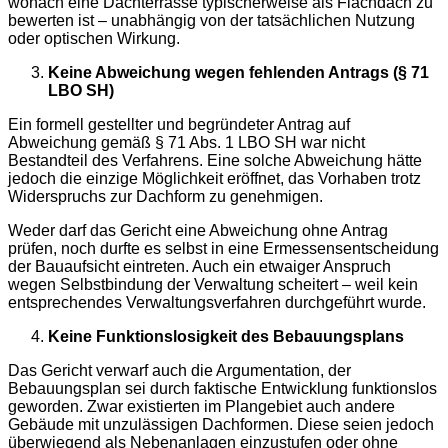
wonach eine Dachterrasse typischerweise als Flachdach zu
bewerten ist – unabhängig von der tatsächlichen Nutzung
oder optischen Wirkung.
Keine Abweichung wegen fehlenden Antrags (§ 71
LBO SH)
Ein formell gestellter und begründeter Antrag auf
Abweichung gemäß § 71 Abs. 1 LBO SH war nicht
Bestandteil des Verfahrens. Eine solche Abweichung hätte
jedoch die einzige Möglichkeit eröffnet, das Vorhaben trotz
Widerspruchs zur Dachform zu genehmigen.
Weder darf das Gericht eine Abweichung ohne Antrag
prüfen, noch durfte es selbst in eine Ermessensentscheidung
der Bauaufsicht eintreten. Auch ein etwaiger Anspruch
wegen Selbstbindung der Verwaltung scheitert – weil kein
entsprechendes Verwaltungsverfahren durchgeführt wurde.
Keine Funktionslosigkeit des Bebauungsplans
Das Gericht verwarf auch die Argumentation, der
Bebauungsplan sei durch faktische Entwicklung funktionslos
geworden. Zwar existierten im Plangebiet auch andere
Gebäude mit unzulässigen Dachformen. Diese seien jedoch
überwiegend als Nebenanlagen einzustufen oder ohne