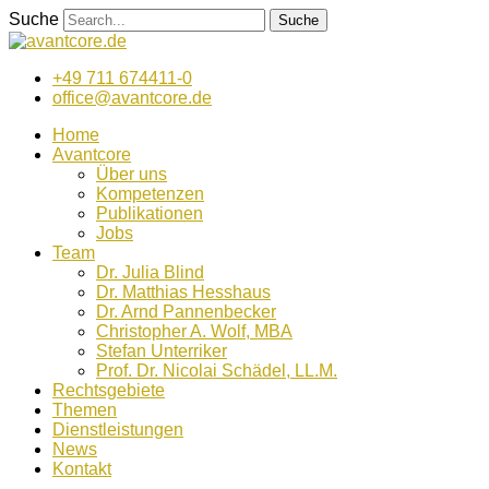
Zum
Suche
Suche
Inhalt
wechseln
+49 711 674411-0
office@avantcore.de
Home
Avantcore
Über uns
Kompetenzen
Publikationen
Jobs
Team
Dr. Julia Blind
Dr. Matthias Hesshaus
Dr. Arnd Pannenbecker
Christopher A. Wolf, MBA
Stefan Unterriker
Prof. Dr. Nicolai Schädel, LL.M.
Rechtsgebiete
Themen
Dienstleistungen
News
Kontakt