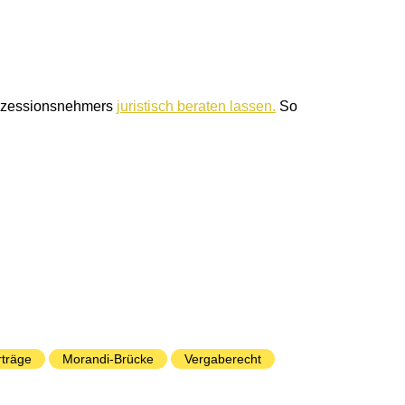
Konzessionsnehmers
juristisch beraten lassen.
So
träge
Morandi-Brücke
Vergaberecht