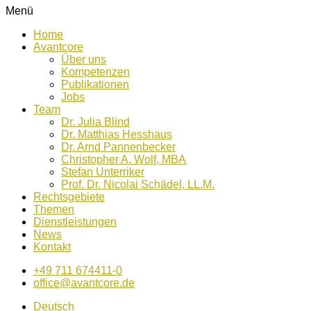
Menü
Home
Avantcore
Über uns
Kompetenzen
Publikationen
Jobs
Team
Dr. Julia Blind
Dr. Matthias Hesshaus
Dr. Arnd Pannenbecker
Christopher A. Wolf, MBA
Stefan Unterriker
Prof. Dr. Nicolai Schädel, LL.M.
Rechtsgebiete
Themen
Dienstleistungen
News
Kontakt
+49 711 674411-0
office@avantcore.de
Deutsch