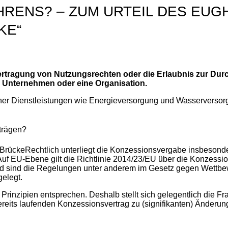
NS? – ZUM URTEIL DES EUGH V
KE“
tragung von Nutzungsrechten oder die Erlaubnis zur Durc
ein Unternehmen oder eine Organisation.
icher Dienstleistungen wie Energieversorgung und Wasserversor
trägen?
Rechtlich unterliegt die Konzessionsvergabe insbeson
 Auf EU-Ebene gilt die Richtlinie 2014/23/EU über die Konzess
land sind die Regelungen unter anderem im Gesetz gegen Wett
elegt.
inzipien entsprechen. Deshalb stellt sich gelegentlich die Fr
ereits laufenden Konzessionsvertrag zu (signifikanten) Änder