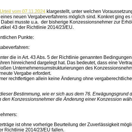
Urteil vom 07.11.2024
klargestellt, unter welchen Voraussetz
 eines neuen Vergabeverfahrens möglich sind. Konkret ging es
abei musste u.a. der bisherige Konzessionsnehmer zur Erhöhun
Artikel 43 der Richtlinie 2014/23/EU.
ntlichen Punkte:
abeverfahren:
ter die in Art. 43 Abs. 5 der Richtlinie genannten Bedingungen 
ahren hinreichend dargelegt hat. Das bedeutet, dass eine Vert
oßen Unternehmensumstrukturierungen des Konzessionsnehmers,
erneute Vergabe erfordert.
r rechtfertigen allein keine Änderung ohne vergaberechtliche
ieser Bestimmung, wie er sich aus dem 76. Erwägungsgrund die
rch den Konzessionsnehmer die Änderung einer Konzession währe
nehmers:
äge ist ohne vorherige Beurteilung der Zuverlässigkeit möglic
der Richtlinie 2014/23/EU fallen.