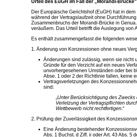
Urteil des EuGH im Fall der „Morandi-Brücke“
Der Europäische Gerichtshof (EuGH) hat in dem
während der Vertragslaufzeit ohne Durchführung
Zusammenbruchs der Morandi-Brücke in Genua. D
veräußern. Das Urteil betrifft die Auslegung von 
Es enthält zusammengefasst die folgenden wese
1. Änderung von Konzessionen ohne neues Verg
Änderungen sind zulässig, wenn sie nicht un
Gründe für den Verzicht auf ein neues Verf
unvorhergesehenen Umständen oder bei bl
Abse. 1 oder 2 der Richtlinie fallen, keine 
Vertragsverletzungen des Konzessionsnehme
sind:
„
Unter Berücksichtigung des Zwecks d
Verletzung der Vertragspflichten du
Wettbewerb nicht rechtfertigen
.“
2. Prüfung der Zuverlässigkeit des Konzessions
Eine Änderung bestehender Konzessionsvertr
Abs. 1 Buchst. d Ziff. ii oder Art. 43 Abs. 5 